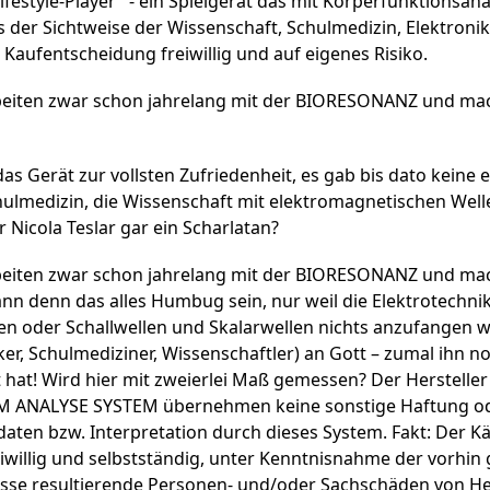
Lifestyle-Player" - ein Spielgerät das mit Körperfunktionsan
s der Sichtweise der Wissenschaft, Schulmedizin, Elektronike
Kaufentscheidung freiwillig und auf eigenes Risiko.
beiten zwar schon jahrelang mit der BIORESONANZ und ma
Gerät zur vollsten Zufriedenheit, es gab bis dato keine 
chulmedizin, die Wissenschaft mit elektromagnetischen Well
 Nicola Teslar gar ein Scharlatan?
beiten zwar schon jahrelang mit der BIORESONANZ und ma
ann denn das alles Humbug sein, nur weil die Elektrotechnik
n oder Schallwellen und Skalarwellen nichts anzufangen wei
er, Schulmediziner, Wissenschaftler) an Gott – zumal ihn
hat! Wird hier mit zweierlei Maß gemessen? Der Hersteller
NALYSE SYSTEM übernehmen keine sonstige Haftung oder
aten bzw. Interpretation durch dieses System. Fakt: Der
llig und selbstständig, unter Kenntnisnahme der vorhin ge
sse resultierende Personen- und/oder Sachschäden von Her