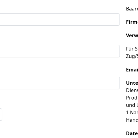
Baar
Firm
Verw
Für S
Zug/
Email
Unte
Diens
Prod
und 
1 Na
Hand
Date