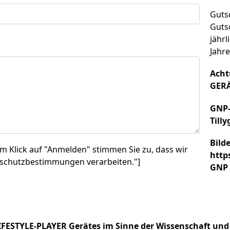
Gutsc
Guts
jährl
Jahre
Acht
GERÄ
GNP-
Till
Bild
m Klick auf "Anmelden" stimmen Sie zu, dass wir
http
schutzbestimmungen verarbeiten."]
GNP
IFESTYLE-PLAYER Gerätes im Sinne der Wissenschaft un