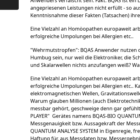
Anwenders verfälscht sein. Fakt: BQAS ist ein 
angepriesenen Leistungen nicht erfüllt - so au
Kenntnisnahme dieser Fakten (Tatsachen) ihre 
Eine Vielzahl an Homöopathen europaweit ar
erfolgreiche Umpolungen bei Allergien etc..
"Wehrmutstropfen": BQAS Anwender nutzen das 
Humbug sein, nur weil die Elektroniker, die S
und Skalarwellen nichts anzufangen weiß? War
Eine Vielzahl an Homöopathen europaweit ar
erfolgreiche Umpolungen bei Allergien etc.. K
elektromagnetischen Wellen, Gravitationswelle
Warum glauben Millionen (auch Elektrotechnik
messbar gehört, geschweige denn gar gefühlt 
PLAYER" Gerätes namens BQAS-BIO QUANTUM A
Messgenauigkeit bzw. Aussagekraft der Messd
QUANTUM ANALYSE SYSTEM in Eigenregie, freiwi
Haftung für, aus Messdaten bzw. Messergebni